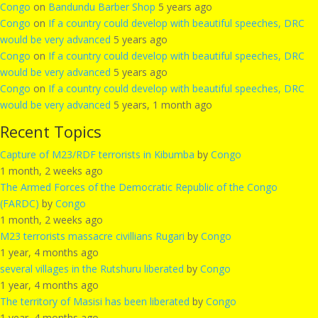
Congo
on
Bandundu Barber Shop
5 years ago
Congo
on
If a country could develop with beautiful speeches, DRC
would be very advanced
5 years ago
Congo
on
If a country could develop with beautiful speeches, DRC
would be very advanced
5 years ago
Congo
on
If a country could develop with beautiful speeches, DRC
would be very advanced
5 years, 1 month ago
Recent Topics
Capture of M23/RDF terrorists in Kibumba
by
Congo
1 month, 2 weeks ago
The Armed Forces of the Democratic Republic of the Congo
(FARDC)
by
Congo
1 month, 2 weeks ago
M23 terrorists massacre civillians Rugari
by
Congo
1 year, 4 months ago
several villages in the Rutshuru liberated
by
Congo
1 year, 4 months ago
The territory of Masisi has been liberated
by
Congo
1 year, 4 months ago